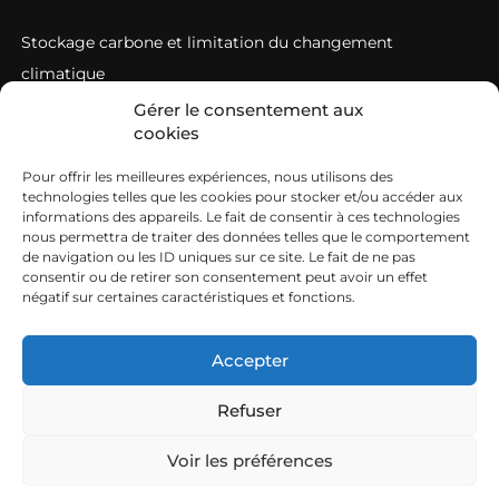
Stockage carbone et limitation du changement
climatique
Gérer le consentement aux
0 plastique
cookies
Accompagner les filières en difficulté
Pour offrir les meilleures expériences, nous utilisons des
Sortir des pesticides
technologies telles que les cookies pour stocker et/ou accéder aux
informations des appareils. Le fait de consentir à ces technologies
AU SERVICE DES CUMA
nous permettra de traiter des données telles que le comportement
de navigation ou les ID uniques sur ce site. Le fait de ne pas
DINAmisons nos cuma !
consentir ou de retirer son consentement peut avoir un effet
négatif sur certaines caractéristiques et fonctions.
Les aides aux Cuma (Subventions)
Accepter
Mentions légales
Politique de cookies
Refuser
Déclaration de confidentialité
Voir les préférences
FCuma Gironde / Lot-et-Garonne © 2026