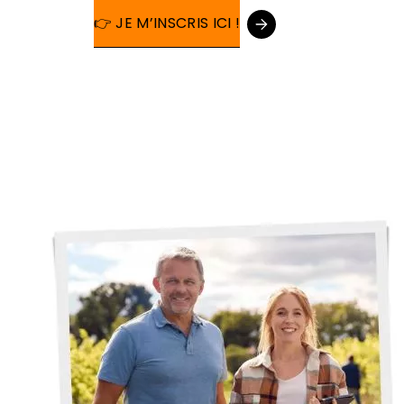
👉 JE M’INSCRIS ICI !