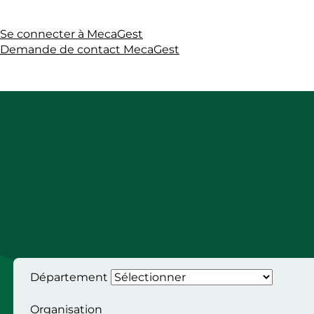
Se connecter à MecaGest
Demande de contact MecaGest
Département
Organisation