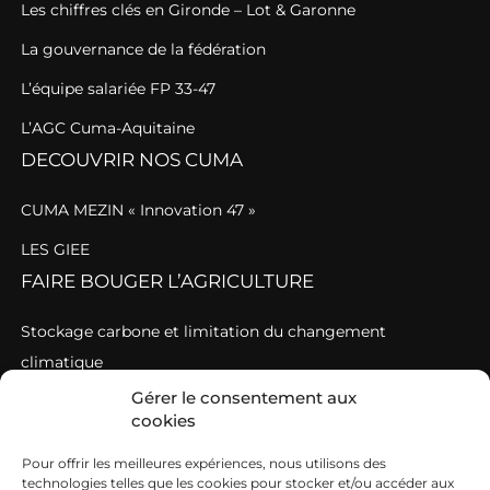
Les chiffres clés en Gironde – Lot & Garonne
La gouvernance de la fédération
L’équipe salariée FP 33-47
L’AGC Cuma-Aquitaine
DECOUVRIR NOS CUMA
CUMA MEZIN « Innovation 47 »
LES GIEE
FAIRE BOUGER L’AGRICULTURE
Stockage carbone et limitation du changement
climatique
Gérer le consentement aux
0 plastique
cookies
Accompagner les filières en difficulté
Pour offrir les meilleures expériences, nous utilisons des
Sortir des pesticides
technologies telles que les cookies pour stocker et/ou accéder aux