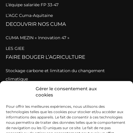
L’équipe salariée FP 33-47
L’AGC Cuma-Aquitaine
DECOUVRIR NOS CUMA
CUMA MEZIN « Innovation 47 »
LES GIEE
FAIRE BOUGER L’AGRICULTURE
Stockage carbone et limitation du changement
climatique
Gérer le consentement aux
0 plastique
cookies
Accompagner les filières en difficulté
Pour offrir les meilleures expériences, nous utilisons des
Sortir des pesticides
technologies telles que les cookies pour stocker et/ou accéder aux
informations des appareils. Le fait de consentir à ces technologies
AU SERVICE DES CUMA
nous permettra de traiter des données telles que le comportement
de navigation ou les ID uniques sur ce site. Le fait de ne pas